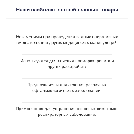
Наши наиболее востребованные товары
Стерильные
растворы
Незаменимы при проведении важных
Незаменимы при проведении важных оперативных
оперативных вмешательств и других
Капли в нос
вмешательств и других медицинских манипуляций.
медицинских манипуляций.
Используются для лечения насморка,
Используются для лечения насморка, ринита и
ринита и других расстройств.
Глазные капли
других расстройств.
Микстуры для
Предназначены для лечения различных
Предназначены для лечения различных
офтальмологических заболеваний.
внутреннего
офтальмологических заболеваний.
применения
Применяются для устранения основных симптомов
Применяются для устранения основных
респираторных заболеваний.
симптомов респираторных
заболеваний.