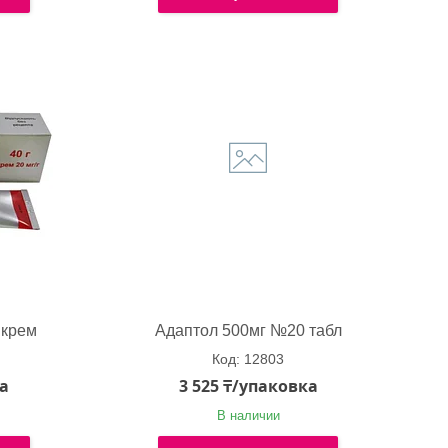
 крем
Адаптол 500мг №20 табл
4
12803
ка
3 525 ₸/упаковка
В наличии