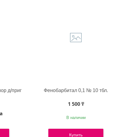
ор д/приг
Фенобарбитал 0,1 № 10 тбл.
1 500 ₸
ка
В наличии
Купить