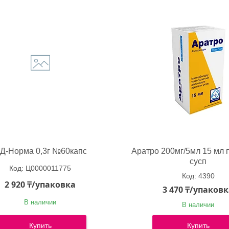
Д-Норма 0,3г №60капс
Аратро 200мг/5мл 15 мл п
сусп
Ц0000011775
4390
2 920 ₸/упаковка
3 470 ₸/упаков
В наличии
В наличии
Купить
Купить