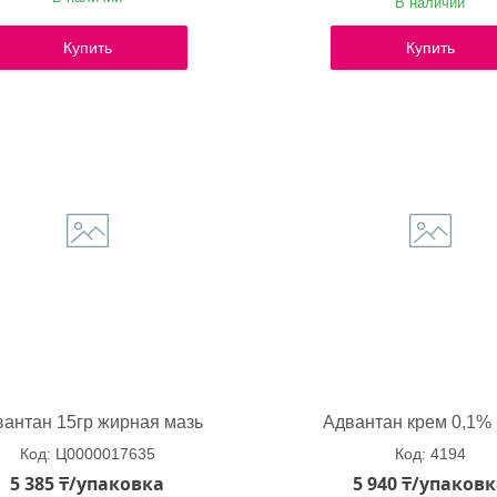
В наличии
Купить
Купить
антан 15гр жирная мазь
Адвантан крем 0,1% 
Ц0000017635
4194
5 385 ₸/упаковка
5 940 ₸/упаков