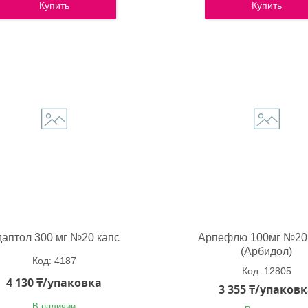
Купить
Купить
аптол 300 мг №20 капс
Арпефлю 100мг №20 
(Арбидол)
4187
12805
4 130 ₸/упаковка
3 355 ₸/упаков
В наличии