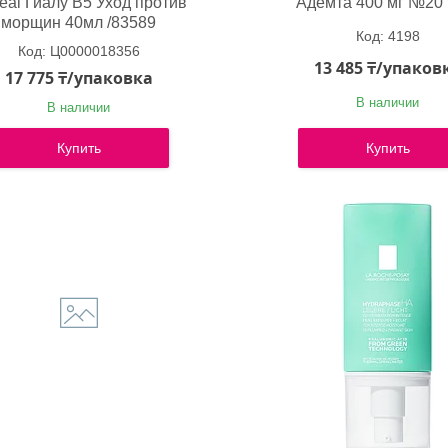
real Гиалу В5 Уход против
Адемта 400 мг №20 
морщин 40мл /83589
4198
Ц0000018356
13 485 ₸/упаков
17 775 ₸/упаковка
В наличии
В наличии
Купить
Купить