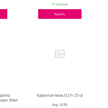
В наличии
Купить
оротка
Адвантан мазь 0,1% 15 гр
рщин 30мл
4195