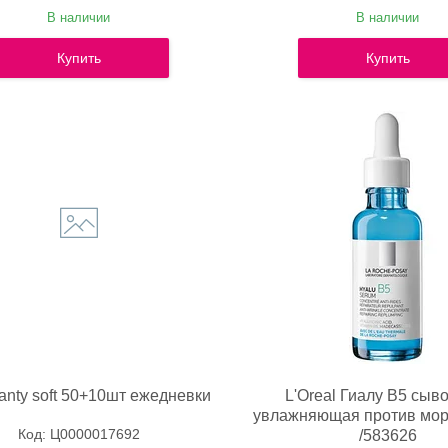
В наличии
В наличии
Купить
Купить
Panty soft 50+10шт ежедневки
L'Oreal Гиалу В5 сыв
увлажняющая против мо
Ц0000017692
/583626