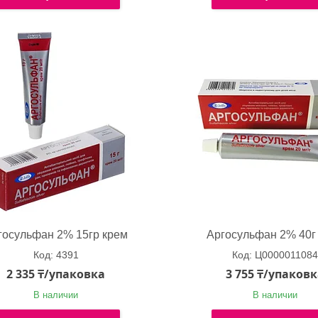
госульфан 2% 15гр крем
Аргосульфан 2% 40г
4391
Ц000001108
2 335 ₸/упаковка
3 755 ₸/упаков
В наличии
В наличии