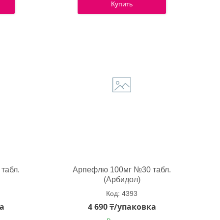
Купить
табл.
Арпефлю 100мг №30 табл.
(Арбидол)
4393
ка
4 690 ₸/упаковка