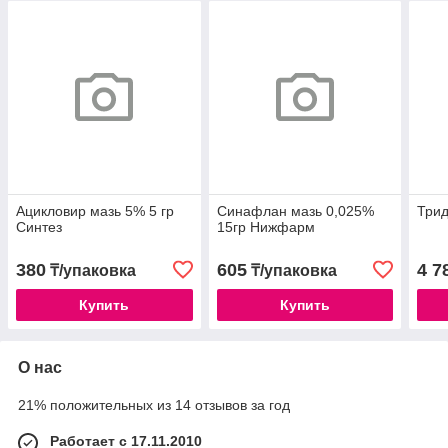
Ацикловир мазь 5% 5 гр
Синафлан мазь 0,025%
Трид
Синтез
15гр Нижфарм
380
605
4 7
₸/упаковка
₸/упаковка
Купить
Купить
О нас
21% положительных из 14 отзывов за год
Работает с 17.11.2010