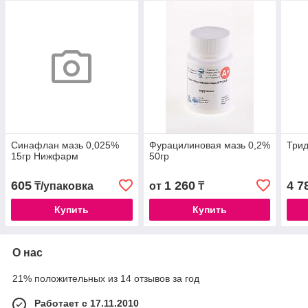
Синафлан мазь 0,025%
Фурацилиновая мазь 0,2%
Трид
15гр Нижфарм
50гр
605
1 260
4 7
₸/упаковка
от
₸
Купить
Купить
О нас
21% положительных из 14 отзывов за год
Работает с 17.11.2010