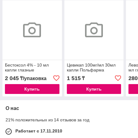
Бестоксол 4% - 10 мл
Цевикап 100мг/мл 30мл
Лево
капли глазные
капли Польфарма
мл г
2 045
1 515
280
₸/упаковка
₸
Купить
Купить
О нас
21% положительных из 14 отзывов за год
Работает с 17.11.2010