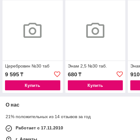
Церебровин №30 таб
Энам 2,5 №30 таб.
Энам
9 595
680
910
₸
₸
Купить
Купить
О нас
21% положительных из 14 отзывов за год
Работает с 17.11.2010
г. Алматы