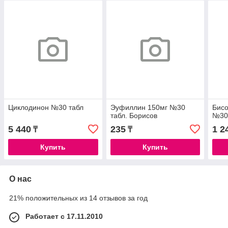
Циклодинон №30 табл
Эуфиллин 150мг №30
Бисо
табл. Борисов
№30
5 440
235
1 2
₸
₸
Купить
Купить
О нас
21% положительных из 14 отзывов за год
Работает с 17.11.2010