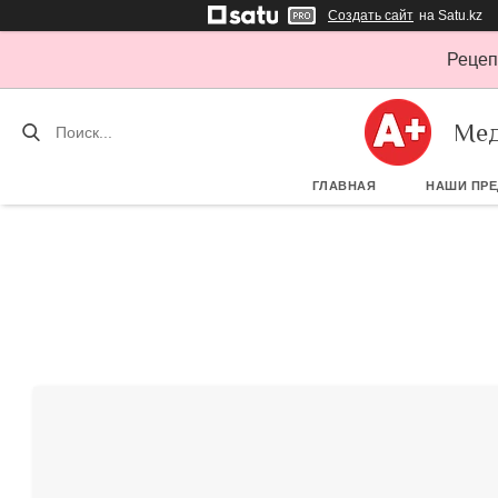
Создать сайт
на Satu.kz
Рецеп
Мед
ГЛАВНАЯ
НАШИ ПР