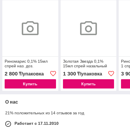
Риномарис 0,1% 15мл
Золотая Звезда 0,1%
Рин
спрей наз. доз.
15мл спрей назальный
1 сп
2 800
1 300
3 9
₸/упаковка
₸/упаковка
Купить
Купить
О нас
21% положительных из 14 отзывов за год
Работает с 17.11.2010