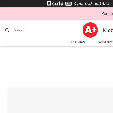
Создать сайт
на Satu.kz
Рецеп
Мед
ГЛАВНАЯ
НАШИ ПР