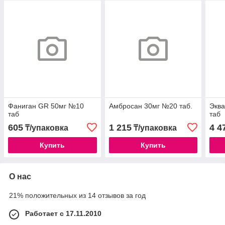
Фаниган GR 50мг №10
Амбросан 30мг №20 таб.
Эква
таб
таб
605
1 215
4 4
₸/упаковка
₸/упаковка
Купить
Купить
О нас
21% положительных из 14 отзывов за год
Работает с 17.11.2010