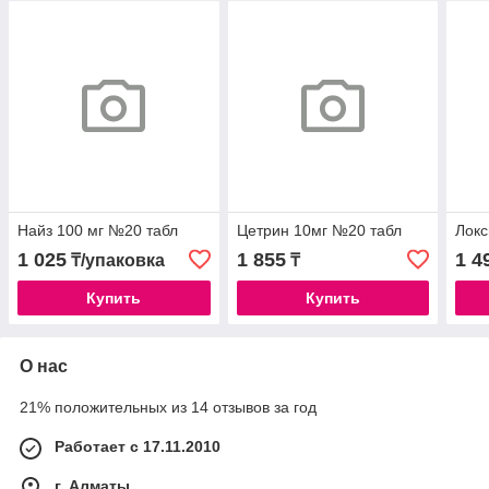
Найз 100 мг №20 табл
Цетрин 10мг №20 табл
Локс
1 025
1 855
1 4
₸/упаковка
₸
Купить
Купить
О нас
21% положительных из 14 отзывов за год
Работает с 17.11.2010
г. Алматы