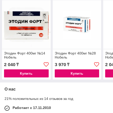
Этодин Форт 400мг №14
Этодин Форт 400мг №28
Это
Нобель
Нобель
Ноб
2 040
3 970
2 0
₸
₸
Купить
Купить
О нас
21% положительных из 14 отзывов за год
Работает с 17.11.2010