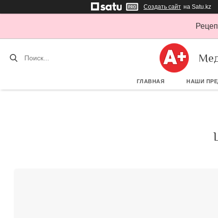
Создать сайт
на Satu.kz
Рецеп
Мед
ГЛАВНАЯ
НАШИ ПР