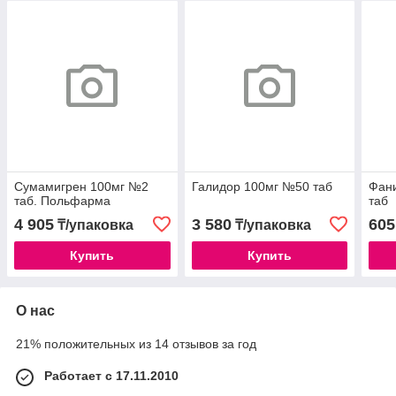
Сумамигрен 100мг №2
Галидор 100мг №50 таб
Фан
таб. Польфарма
таб
4 905
3 580
605
₸/упаковка
₸/упаковка
Купить
Купить
О нас
21% положительных из 14 отзывов за год
Работает с 17.11.2010