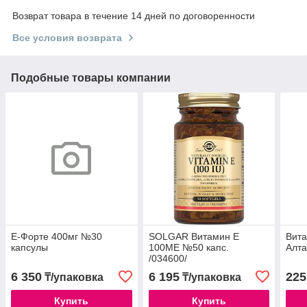
Возврат товара в течение 14 дней по договоренности
Все условия возврата
Подобные товары компании
Е-Форте 400мг №30
SOLGAR Витамин Е
Вит
капсулы
100МЕ №50 капс.
Алт
/034600/
6 350
6 195
225
₸/упаковка
₸/упаковка
Купить
Купить