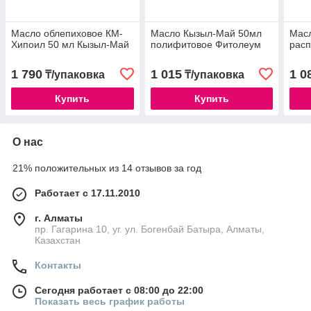
Масло облепиховое КМ-
Масло Кызыл-Май 50мл
Мас
Хипоил 50 мл Кызыл-Май
полифитовое Фитолеум
рас
1 790
1 015
1 0
₸/упаковка
₸/упаковка
Купить
Купить
О нас
21% положительных из 14 отзывов за год
Работает с 17.11.2010
г. Алматы
пр. Гагарина 10, уг. ул. Богенбай Батыра, Алматы,
Казахстан
Контакты
Сегодня работает с 08:00 до 22:00
Показать весь график работы