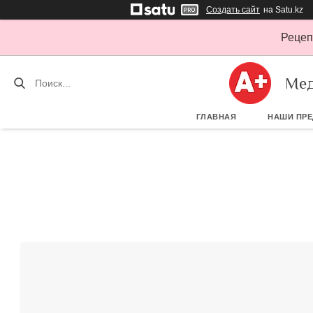
Создать сайт
на Satu.kz
Рецеп
Мед
ГЛАВНАЯ
НАШИ ПР