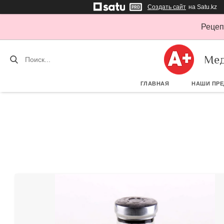
Создать сайт
на Satu.kz
Рецеп
Мед
ГЛАВНАЯ
НАШИ ПР