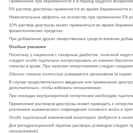
Применение при беременности и в период грудного вскармли
5% раствор декстрозы применяется во время беременности в 
Нежелательные эффекты на потомство при применении 5% раст
10% раствор декстрозы может применяться во время беременно
физиологических пределах.
При добавлении других лекарственных средств влияние добав
Особые указания
Поскольку у пациентов с сахарным диабетом, почечной недос
следует особо тщательно контролировать их клинико-биологич
глюкозы в крови. При наличии гипергликемии следует скоррект
Обычно глюкоза полностью усваивается организмом (в норме 
В случае продолжительного введения или применения декстро
дополнительно, чтобы избежать гипокалиемии.
При эпизодах внутричерепной гипертензии необходим тщатель
Применение растворов декстрозы может приводить к гиперглик
усилением ишемического повреждения головного мозга и пре
Особо тщательный клинический мониторинг требуется в начал
Для регидратационной терапии растворы углеводов следует п
гипокалиемия).