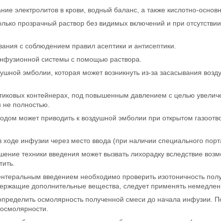
ие электролитов в крови, водный баланс, а также кислотно-основ
лько прозрачный раствор без видимых включений и при отсутствии
вания с соблюдением правил асептики и антисептики.
 инфузионной системы с помощью раствора.
ушной эмболии, которая может возникнуть из-за засасывания возду
тиковых контейнерах, под повышенным давлением с целью увеличе
н не полностью.
водом может приводить к воздушной эмболии при открытом газоотв
 ходе инфузии через место ввода (при наличии специального порт
шение техники введения может вызвать лихорадку вследствие возм
тить.
ентеральным введением необходимо проверить изотоничность пол
одержащие дополнительные вещества, следует применять немедлен
определить осмолярность полученной смеси до начала инфузии. П
 осмолярности.