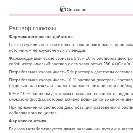
Описание
Раствор глюкозы
Фармакологическое действие
Глюкоза усиливает окислительно-восстановительные процессы
источником легкоусвояемых углеводов.
Фармакодинамические свойства 5 % и 10 % растворов декстроз
собой изотонический раствор с осмолярностью 286,4 мОсм/л.
Потребляемая калорийность 5 % раствора декстрозы составляе
Потребляемая калорийность 10 % раствора декстрозы составля
(отдельно или как часть парентерального питания при необхо
5 % и 10 % растворы декстрозы позволяют восполнять недоста
глюкозо-6-фосфат, который активно включается во многие зве
При применении растворов декстрозы для разведения и раств
добавляемого вещества.
Фармакокинетика
Глюкоза метаболизируется двумя различными путями: анаэр