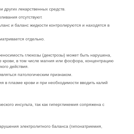
и других лекарственных средств.
ливания отсутствуют.
ланс и баланс жидкости контролируются и находятся в
матривается отдельно.
реносимость глюкозы (декстрозы) может быть нарушена,
е крови, в том числе магния или фосфора, концентрацию
кого действия.
являться патологическим признаком.
я в плазме крови и при необходимости вводить калий
ского инсульта, так как гипергликемия сопряжена с
арушения электролитного баланса (гипонатриемия,