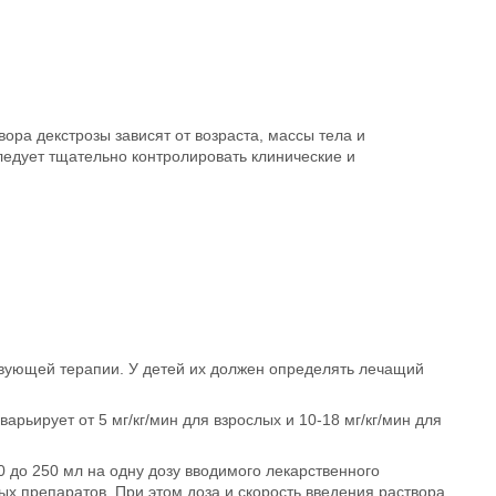
ора декстрозы зависят от возраста, массы тела и
едует тщательно контролировать клинические и
ствующей терапии. У детей их должен определять лечащий
рьирует от 5 мг/кг/мин для взрослых и 10-18 мг/кг/мин для
 до 250 мл на одну дозу вводимого лекарственного
 препаратов. При этом доза и скорость введения раствора