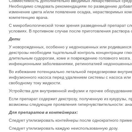
Совместимость дополнительно вводимых лекарственных средс
Необходимо следовать рекомендациям по разведению добавля
изменение цвета и/или появление осадка, нерастворимых ком
компетенцию врача.
С микробиологической точки зрения разведенный препарат сл
условиях. В противном случае после приготовления раствора 
Дети
У новорожденных, особенно у недоношенных или родившихся с
декстрозы необходим тщательный контроль концентрации глюк
длительным судорогам, коме и повреждению головного мозга
инфекционными заболеваниями, ретинопатией недоношенных, 
Во избежание потенциально летальной передозировки внутри
инфузионного насоса перед удалением системы с насоса или 
свободному току жидкости.
Устройства для внутривенной инфузии и прочее оборудование
Если препарат содержит декстрозу, полученную из кукурузы, 
возможны следующие проявления гиперчувствительности: анаф
Для препаратов в контейнерах:
Следует утилизировать контейнеры после однократного приме
Следует утилизировать каждую неиспользованную дозу.