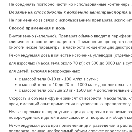
Не соединять повторно частично использованные контейнеры.
Влияние на способность к вождению автотранспорта и
Не применимо (в связи с использованием препарата исключит
Способ применения и дозы
Внутривенно (капельно). Препарат обычно вводят в периферич
клинического состояния пациента. Применение препарата сл
биологические параметры, в частности концентрацию декстроз
Рекомендуемая доза в качестве источника углеводов (отдельн
для взрослых (масса тела около 70 кг): от 500 до 3000 мл в сут
для детей, включая новорожденных:
с массой тела 0-10 кг - 100 мл/кг в сутки;
с массой тела от 10 до 20 кг - 1000 мл + дополнительные 
с массой тела больше 20 кг - 1500 мл + дополнительные 2
Скорость и объем инфузии зависят от возраста, массы тела, 
врач, имеющий опыт применения внутривенных препаратов у 
Нельзя превышать порог утилизации декстрозы в организме во 
новорожденных и детей в зависимости от возраста и общей ма
Рекомендуемая доза при применении для разведения и раство
препарата, однако необходимый объем следует определять на