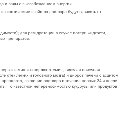
да и воды с высвобождением энергии.
кинетические свойства раствора будут зависеть от
димости); для регидратации в случае потери жидкости,
ных препаратов.
ипергликемия и гиперлактатемия; тяжелая почечная
е отек легких и головного мозга) и цирроз печени с асцитом;
препарата; введение раствора в течение первых 24 ч после
енты с известной непереносимостью кукурузы или продуктов