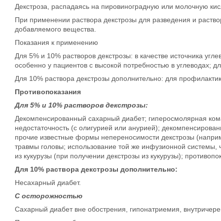
Декстроза, распадаясь на пировиноградную или молочную кисл
При применении раствора декстрозы для разведения и раство
добавляемого вещества.
Показания к применению
Для 5% и 10% растворов декстрозы: в качестве источника угле
особенно у пациентов с высокой потребностью в углеводах; 
Для 10% раствора декстрозы дополнительно: для профилактик
Противопоказания
Для 5% и 10% растворов декстрозы:
Декомпенсированный сахарный диабет; гиперосмолярная кома
недостаточность (с олигурией или анурией); декомпенсированн
прочие известные формы непереносимости декстрозы (наприме
травмы головы; использование той же инфузионной системы, 
из кукурузы (при получении декстрозы из кукурузы); противо
Для 10% раствора декстрозы дополнительно:
Несахарный диабет.
С осторожностью
Сахарный диабет вне обострения, гипонатриемия, внутричере