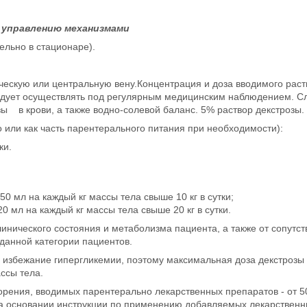
 управлению механизмами
ельно в стационаре).
ескую или центральную вену.Концентрация и доза вводимого раств
едует осуществлять под регулярным медицинским наблюдением. Сл
ы в крови, а также водно-солевой баланс. 5% раствор декстрозы.
о или как часть парентерального питания при необходимости):
ки.
50 мл на каждый кг массы тела свыше 10 кг в сутки;
0 мл на каждый кг массы тела свыше 20 кг в сутки.
клинического состояния и метаболизма пациента, а также от сопут
данной категории пациентов.
избежание гипергликемии, поэтому максимальная доза декстрозы ва
ссы тела.
рения, вводимых парентерально лекарственных препаратов - от 50
 основании инструкции по применению добавляемых лекарственных