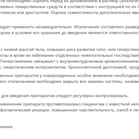
тв необходимо оценить перед их добавлением в раствор (аналоги
емых лекарственных средств в соответствии с инструкцией по их
плексов или кристаллов. Оценка совместимости дополнительно вво
едует применять незамедлительно. Исключение составляют развед
сроки и условия его хранения до введения являются ответственнос
 низкой массой тела, повышен риск развития гипо- или гиперглике
озы в крови во избежание отдаленных нежелательных последствий
. Гипергликемию связывают с внутрижелудочковым кровоизлияние
некротическим энтероколитом, бронхолегочной дисплазией, прод
венных препаратов у новорожденных особое внимание необходимо
его отключением необходимо закрыть все зажимы системы, незави
 для введения препаратов следует регулярно контролировать.
применение препарата противопоказано пациентам с известной непе
илактические реакции, повышенная чувствительность, озноб и ли
нения.