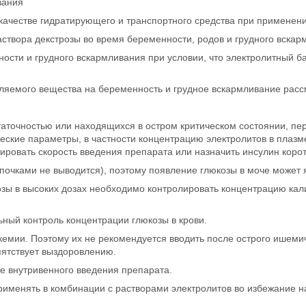
вания
качестве гидратирующего и транспортного средства при применени
вора декстрозы во время беременности, родов и грудного вскарм
сти и грудного вскармливания при условии, что электролитный ба
ляемого вещества на беременность и грудное вскармливание расс
таточностью или находящихся в остром критическом состоянии, пе
еские параметры, в частности концентрацию электролитов в плазм
ировать скорость введения препарата или назначить инсулин корот
почками не выводится), поэтому появление глюкозы в моче может 
зы в высоких дозах необходимо контролировать концентрацию кали
ный контроль концентрации глюкозы в крови.
емии. Поэтому их не рекомендуется вводить после острого ишемиче
пятствует выздоровлению.
е внутривенного введения препарата.
рименять в комбинации с растворами электролитов во избежание н