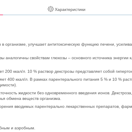
Характеристики
 в организме, улучшает антитоксическую функцию печени, усилива
ы аналогичны свойствам глюкозы – основного источника энергии к
т 200 ккал/л. 10 % раствор декстрозы представляет собой гиперто
ет 400 ккал/л. В рамках парентерального питания 5 % и 10 % раств
димости).
точность жидкости без одновременного введения ионов. Декстроза
нья обмена веществ организма.
орения вводимых парентерально лекарственных препаратов, фарма
обным и аэробным.