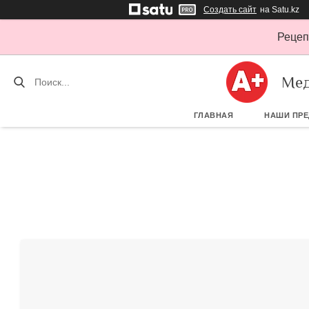
Создать сайт
на Satu.kz
Рецеп
Мед
ГЛАВНАЯ
НАШИ ПР