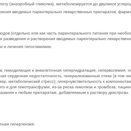
оту (анаэробный гликолиз), метаболизируется до двуокиси углеро
рения вводимых парентерально лекарственных препаратов, фармако
водов (отдельно или как часть парентерального питания при необхо
для разведения и растворения вводимых парентерально лекарствен
и и лечения гипогликемии.
; гемодилюция и внеклеточная гипергидратация, гиперволемия; г
ая сердечная недостаточность; генерализованные отеки (в том числ
р, метаболический стресс); гиперчувствительность к компонентам 
что и для гемотрансфузии, из-за риска гемолиза и тромбоза; паци
показания к любым препаратам, добавляемым к раствору декстрозы.
пная гипертензия.