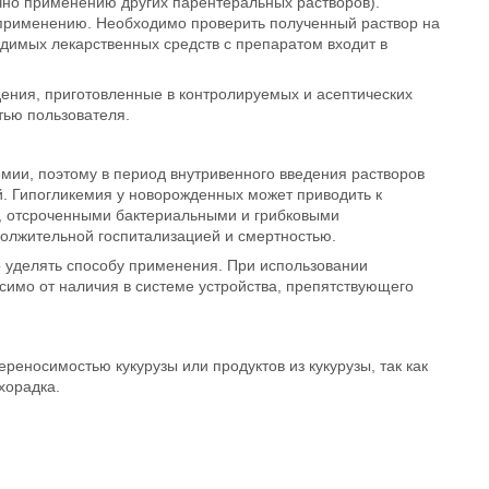
чно применению других парентеральных растворов).
 применению. Необходимо проверить полученный раствор на
димых лекарственных средств с препаратом входит в
ения, приготовленные в контролируемых и асептических
тью пользователя.
мии, поэтому в период внутривенного введения растворов
. Гипогликемия у новорожденных может приводить к
м, отсроченными бактериальными и грибковыми
олжительной госпитализацией и смертностью.
 уделять способу применения. При использовании
симо от наличия в системе устройства, препятствующего
реносимостью кукурузы или продуктов из кукурузы, так как
хорадка.