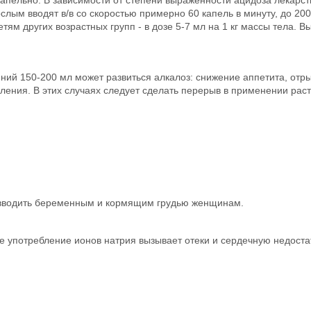
ым вводят в/в со скоростью примерно 60 капель в минуту, до 200 
етям других возрастных групп - в дозе 5-7 мл на 1 кг массы тела.
й 150-200 мл может развиться алкалоз: снижение аппетита, отрыжк
ления. В этих случаях следует сделать перерыв в применении раст
о вводить беременным и кормящим грудью женщинам.
 употребление ионов натрия вызывает отеки и сердечную недоста