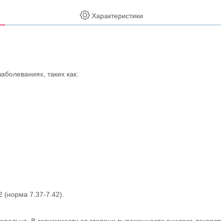
Характеристики
болеваниях, таких как:
 (норма 7.37-7.42).
в капельно. В зависимости от степени выраженности ацидоза лека