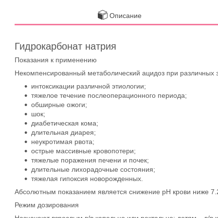
Описание
Гидрокарбонат натрия
Показания к применению
Некомпенсированный метаболический ацидоз при различных за
интоксикации различной этиологии;
тяжелое течение послеоперационного периода;
обширные ожоги;
шок;
диабетическая кома;
длительная диарея;
неукротимая рвота;
острые массивные кровопотери;
тяжелые поражения печени и почек;
длительные лихорадочные состояния;
тяжелая гипоксия новорожденных.
Абсолютным показанием является снижение рН крови ниже 7.2
Режим дозирования
Назначают взрослым в/в капельно или ректально; детям – в/