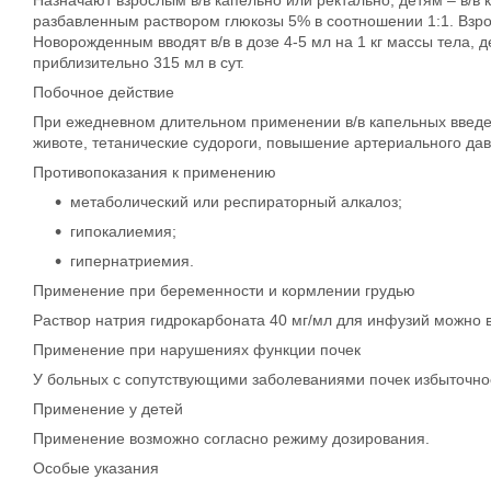
разбавленным раствором глюкозы 5% в соотношении 1:1. Взросл
Новорожденным вводят в/в в дозе 4-5 мл на 1 кг массы тела, д
приблизительно 315 мл в сут.
Побочное действие
При ежедневном длительном применении в/в капельных введени
животе, тетанические судороги, повышение артериального дав
Противопоказания к применению
метаболический или респираторный алкалоз;
гипокалиемия;
гипернатриемия.
Применение при беременности и кормлении грудью
Раствор натрия гидрокарбоната 40 мг/мл для инфузий можн
Применение при нарушениях функции почек
У больных с сопутствующими заболеваниями почек избыточное
Применение у детей
Применение возможно согласно режиму дозирования.
Особые указания