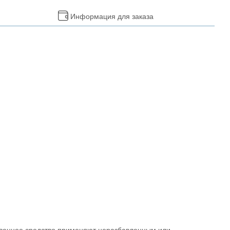
Информация для заказа
рственное средство применяют неразбавленным или