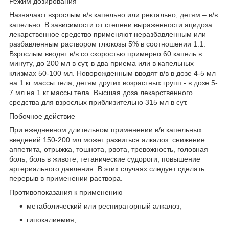
Режим дозирования
Назначают взрослым в/в капельно или ректально; детям – в/в
капельно. В зависимости от степени выраженности ацидоза
лекарственное средство применяют неразбавленным или
разбавленным раствором глюкозы 5% в соотношении 1:1.
Взрослым вводят в/в со скоростью примерно 60 капель в
минуту, до 200 мл в сут, в два приема или в капельных
клизмах 50-100 мл. Новорожденным вводят в/в в дозе 4-5 мл
на 1 кг массы тела, детям других возрастных групп - в дозе 5-
7 мл на 1 кг массы тела. Высшая доза лекарственного
средства для взрослых приблизительно 315 мл в сут.
Побочное действие
При ежедневном длительном применении в/в капельных
введений 150-200 мл может развиться алкалоз: снижение
аппетита, отрыжка, тошнота, рвота, тревожность, головная
боль, боль в животе, тетанические судороги, повышение
артериального давления. В этих случаях следует сделать
перерыв в применении раствора.
Противопоказания к применению
метаболический или респираторный алкалоз;
гипокалиемия;