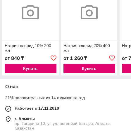
Натрия хлорид 10% 200
Натрия хлорид 20% 400
Натр
мл
мл
840
1 260
от
₸
от
₸
от
Купить
Купить
О нас
21% положительных из 14 отзывов за год
Работает с 17.11.2010
г. Алматы
пр. Гагарина 10, уг. ул. Богенбай Батыра, Алматы,
Казахстан