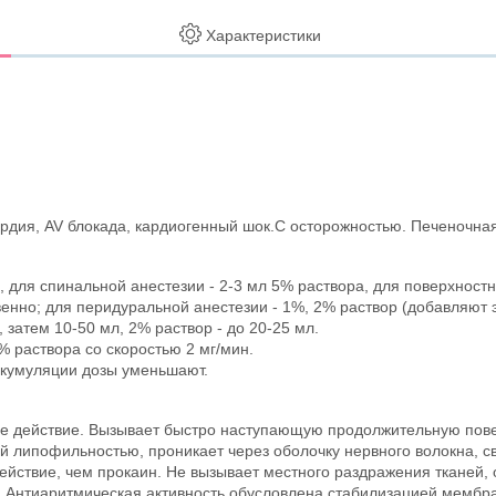
Характеристики
рдия, AV блокада, кардиогенный шок.C осторожностью. Печеночная
, для спинальной анестезии - 2-3 мл 5% раствора, для поверхност
твенно; для перидуральной анестезии - 1%, 2% раствор (добавляют
, затем 10-50 мл, 2% раствор - до 20-25 мл.
% раствора со скоростью 2 мг/мин.
 кумуляции дозы уменьшают.
ое действие. Вызывает быстро наступающую продолжительную пов
 липофильностью, проникает через оболочку нервного волокна, с
ействие, чем прокаин. Не вызывает местного раздражения тканей, 
b. Антиаритмическая активность обусловлена стабилизацией мемб