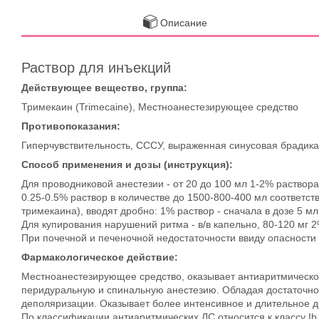
Описание
Раствор для инъекций
Действующее вещество, группа:
Тримекаин (Trimecaine), Местноанестезирующее средство
Противопоказания:
Гиперчувствительность, СССУ, выраженная синусовая брадика
Способ применения и дозы (инструкция):
Для проводниковой анестезии - от 20 до 100 мл 1-2% раствора
0.25-0.5% раствор в количестве до 1500-800-400 мл соответс
тримекаина), вводят дробно: 1% раствор - сначала в дозе 5 мл
Для купирования нарушений ритма - в/в капельно, 80-120 мг 2
При почечной и печеночной недостаточности ввиду опасности
Фармакологическое действие:
Местноанестезирующее средство, оказывает антиаритмическ
перидуральную и спинальную анестезию. Обладая достаточной
деполяризации. Оказывает более интенсивное и длительное д
По классификации антиаритмических ЛС относится к классу I