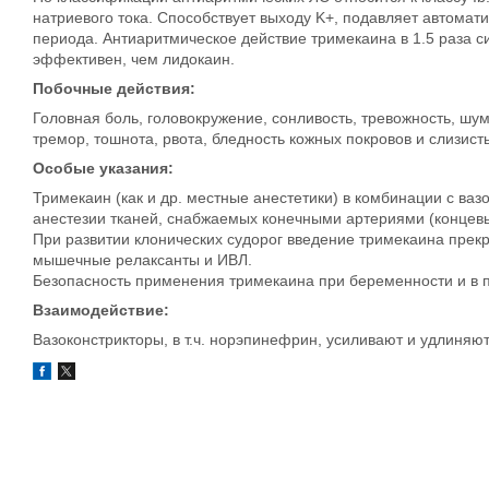
натриевого тока. Способствует выходу K+, подавляет автома
периода. Антиаритмическое действие тримекаина в 1.5 раза с
эффективен, чем лидокаин.
Побочные действия:
Головная боль, головокружение, сонливость, тревожность, шу
тремор, тошнота, рвота, бледность кожных покровов и слизис
Особые указания:
Тримекаин (как и др. местные анестетики) в комбинации с ва
анестезии тканей, снабжаемых конечными артериями (концевы
При развитии клонических судорог введение тримекаина прек
мышечные релаксанты и ИВЛ.
Безопасность применения тримекаина при беременности и в п
Взаимодействие:
Вазоконстрикторы, в т.ч. норэпинефрин, усиливают и удлиняю