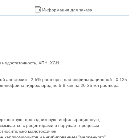
Информация для заказа
 недостаточность, ХПН, ХСН.
ной анестезии - 2-5% растворы; для инфильтрационной - 0.125-
 эпинефрина гидрохлорид по 5-8 кап на 20-25 мл раствора
ерхностную, проводниковую, инфильтрационную,
вязывается с рецепторами и нарушает процессы
относительно малотоксичен.
ран кардиомиоцитов и ингибированием "медленного"