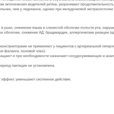
тизм эктопических водителей ритма, укорачивает продолжительност
ильнее, чем у лидокаина, однако при желудочковой экстрасистоли
м в ушах, онемение языка и слизистой оболочки полости рта, нару
тых оболочек, снижение АД, брадикардия, аллергические реакции (
зоконстрикторами не применяют у пациентов с артериальной гипер
е фаланги, половой член).
ращают и при необходимости назначают сосудосуживающие и аналеп
ериод лактации не установлена.
т эффект, уменьшают системное действие.