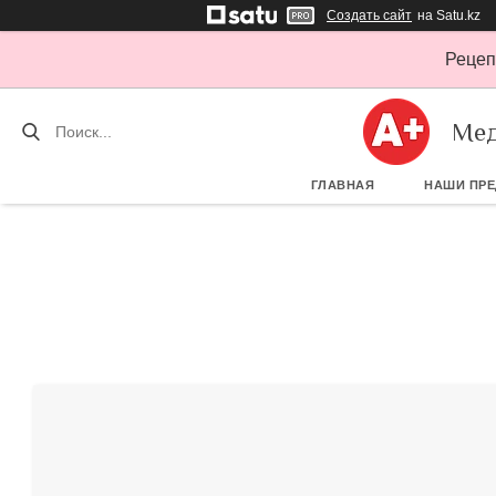
Создать сайт
на Satu.kz
Рецеп
Мед
ГЛАВНАЯ
НАШИ ПР