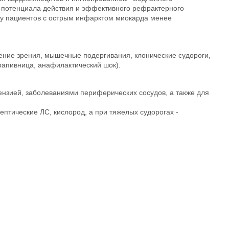
ь потенциала действия и эффективного рефрактерного
и у пациентов с острым инфарктом миокарда менее
шение зрения, мышечные подергивания, клонические судороги,
крапивница, анафилактический шок).
тензией, заболеваниями периферических сосудов, а также для
тические ЛС, кислород, а при тяжелых судорогах -