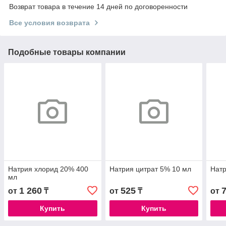
Возврат товара в течение 14 дней по договоренности
Все условия возврата
Подобные товары компании
Натрия хлорид 20% 400
Натрия цитрат 5% 10 мл
Натр
мл
1 260
525
от
₸
от
₸
от
Купить
Купить