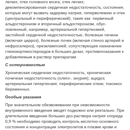
легких; отек головного мозга; отек легких;
декомпенсированная сердечная недостаточность; состояния,
которые могут вызвать задержку натрия, гиперволемию и отек
(центральный и периферический), такие как: первичный
альдостеронизм и вторичный альдостеронизм, обус-
ловленный, например, артериальной гипертензией,
застойной сердечной недостаточностью, болезнью печени
(включая цирроз), болезнью почек (включая стеноз артерий и
нефросклероз), преэклампсией; сопутствующее назначение
глюкокортикостероидов в больших дозах; противопоказания к
добавляемым в раствор препаратам.
С осторожностью
Хроническая сердечная недостаточность; хроническая
почечная недостаточность (олиго-, анурия); ацидоз;
артериальная гипертензия; периферические отеки; токсикоз
беременных.
Особые указания
При значительном обезвоживании при невозможности
внутривенного введения вводят подкожно или ректально. При
длительном введении больших доз раствора натрия хлорида
0,9 % необходимо проводить контроль кислотно-основного
состояния и концентрации электролитов в плазме крови и