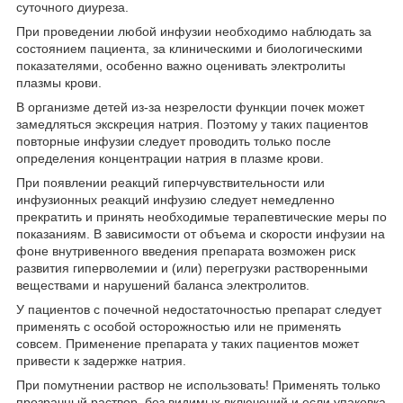
суточного диуреза.
При проведении любой инфузии необходимо наблюдать за
состоянием пациента, за клиническими и биологическими
показателями, особенно важно оценивать электролиты
плазмы крови.
В организме детей из-за незрелости функции почек может
замедляться экскреция натрия. Поэтому у таких пациентов
повторные инфузии следует проводить только после
определения концентрации натрия в плазме крови.
При появлении реакций гиперчувствительности или
инфузионных реакций инфузию следует немедленно
прекратить и принять необходимые терапевтические меры по
показаниям. В зависимости от объема и скорости инфузии на
фоне внутривенного введения препарата возможен риск
развития гиперволемии и (или) перегрузки растворенными
веществами и нарушений баланса электролитов.
У пациентов с почечной недостаточностью препарат следует
применять с особой осторожностью или не применять
совсем. Применение препарата у таких пациентов может
привести к задержке натрия.
При помутнении раствор не использовать! Применять только
прозрачный раствор, без видимых включений и если упаковка