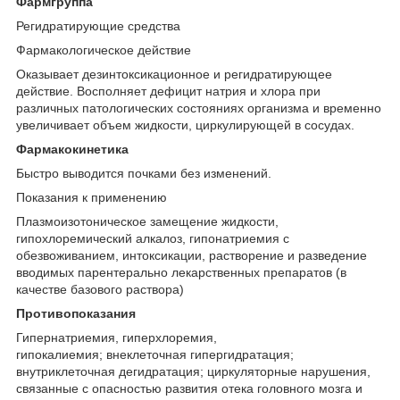
Фармгруппа
Регидратирующие средства
Фармакологическое действие
Оказывает дезинтоксикационное и регидратирующее
действие. Восполняет дефицит натрия и хлора при
различных патологических состояниях организма и временно
увеличивает объем жидкости, циркулирующей в сосудах.
Фармакокинетика
Быстро выводится почками без изменений.
Показания к применению
Плазмоизотоническое замещение жидкости,
гипохлоремический алкалоз, гипонатриемия с
обезвоживанием, интоксикации, растворение и разведение
вводимых парентерально лекарственных препаратов (в
качестве базового раствора)
Противопоказания
Гипернатриемия, гиперхлоремия,
гипокалиемия; внеклеточная гипергидратация;
внутриклеточная дегидратация; циркуляторные нарушения,
связанные с опасностью развития отека головного мозга и