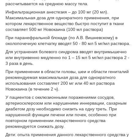
рассчитывается на среднюю массу тела.
Инфильтрационная анестезия – до 100 мг (20 мл).
Максимальная доза для однократного применения, при
котором лекарственное вещество быстро поступит в ткани
составляет 500 мг Новокаина (100 мл раствора)
При паранефральной блокаде (по А.В. Вишневскому) в
околопочечную клетчатку вводят 50 - 80 мл 5 мг/мл раствора.
Для устранения болевого синдрома вводят внутримышечно
или внутривенно медленно по 1 – 15 мл 5 мг/мл раствора 2 -
3 раза в день.
При применении в области головы, шеи и области гениталий
рекомендуемая максимальная доза для однократного
использования составляет 200 мг или 40 мл раствора
Новокаина (в течение 2 ч).
У пациентов с окклюзионными поражениями сосудов,
артериосклерозом или нарушениме иннервации, сахарным
диабетом дозу необходимо снизить на одну треть. При
нарушенной функции печени или почек, особенно при
повторном применении лекарственного средства
рекомендуется снижать дозу.
Дети: опыта применения данного лекарственного средства у