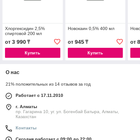
Хлоргексидин 2,5%
Новокаин 0,5% 400 мл
Ново
спиртовой 200 мл
3 990
945
от
₸
от
₸
от
Купить
Купить
О нас
21% положительных из 14 отзывов за год
Работает с 17.11.2010
г. Алматы
пр. Гагарина 10, уг. ул. Богенбай Батыра, Алматы,
Казахстан
Контакты
Сегодня работает с 09:00 до 22:00