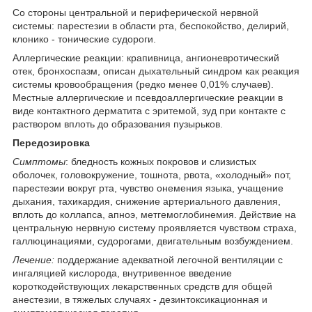
Со стороны центральной и периферической нервной
системы: парестезии в области рта, беспокойство, делирий,
клонико - тонические судороги.
Аллергические реакции: крапивница, ангионевротический
отек, бронхоспазм, описан дыхательный синдром как реакция
системы кровообращения (редко менее 0,01% случаев).
Местные аллергические и псевдоаллергические реакции в
виде контактного дерматита с эритемой, зуд при контакте с
раствором вплоть до образования пузырьков.
Передозировка
Симптомы
: бледность кожных покровов и слизистых
оболочек, головокружение, тошнота, рвота, «холодный» пот,
парестезии вокруг рта, чувство онемения языка, учащение
дыхания, тахикардия, снижение артериального давления,
вплоть до коллапса, апноэ, метгемоглобинемия. Действие на
центральную нервную систему проявляется чувством страха,
галлюцинациями, судорогами, двигательным возбуждением.
Лечение:
поддержание адекватной легочной вентиляции с
ингаляцией кислорода, внутривенное введение
короткодействующих лекарственных средств для общей
анестезии, в тяжелых случаях - дезинтоксикационная и