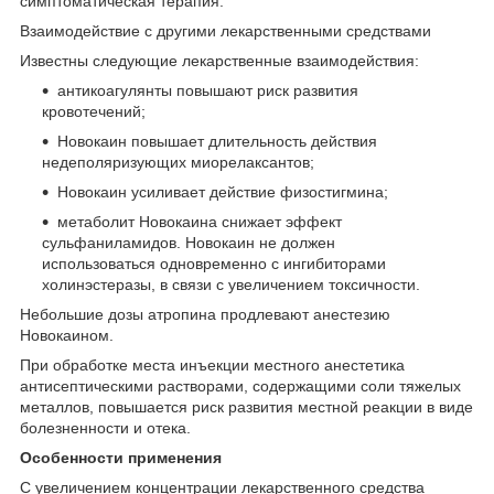
симптоматическая терапия.
Взаимодействие с другими лекарственными средствами
Известны следующие лекарственные взаимодействия:
антикоагулянты повышают риск развития
кровотечений;
Новокаин повышает длительность действия
недеполяризующих миорелаксантов;
Новокаин усиливает действие физостигмина;
метаболит Новокаина снижает эффект
сульфаниламидов. Новокаин не должен
использоваться одновременно с ингибиторами
холинэстеразы, в связи с увеличением токсичности.
Небольшие дозы атропина продлевают анестезию
Новокаином.
При обработке места инъекции местного анестетика
антисептическими растворами, содержащими соли тяжелых
металлов, повышается риск развития местной реакции в виде
болезненности и отека.
Особенности применения
С увеличением концентрации лекарственного средства