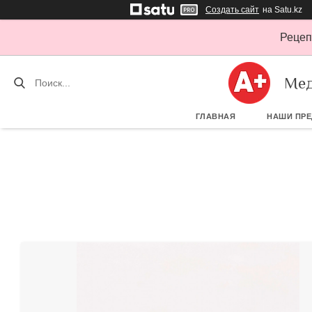
Создать сайт
на Satu.kz
Рецеп
Мед
ГЛАВНАЯ
НАШИ ПР