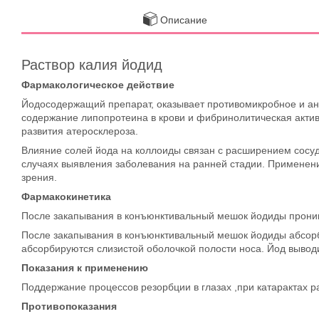
Описание
Раствор калия йодид
Фармакологическое действие
Йодосодержащий препарат, оказывает противомикробное и ан
содержание липопротеина в крови и фибринолитическая актив
развития атеросклероза.
Влияние солей йода на коллоиды связан с расширением сосуд
случаях выявления заболевания на ранней стадии. Применени
зрения.
Фармакокинетика
После закапывания в конъюнктивальный мешок йодиды проника
После закапывания в конъюнктивальный мешок йодиды абсорб
абсорбируются слизистой оболочкой полости носа. Йод вывод
Показания к применению
Поддержание процессов резорбции в глазах ,при катарактах р
Противопоказания