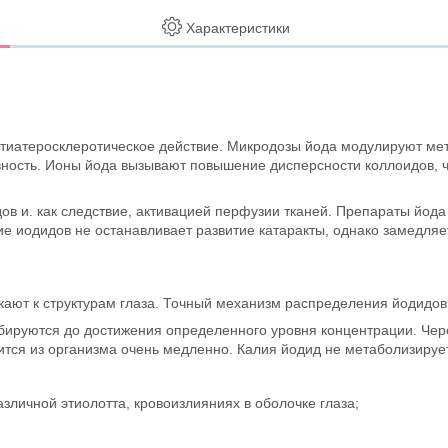
Характеристики
тиатеросклеротическое действие. Микродозы йода модулируют мет
ность. Ионы йода вызывают повышение дисперсности коллоидов, ч
ов и. как следствие, активацией перфузии тканей. Препараты йод
е иодидов не останавливает развитие катаракты, однако замедляе
ют к структурам глаза. Точный механизм распределения йодидов в
ируются до достижения определенного уровня концентрации. Чере
ится из организма очень медленно. Калия йодид не метаболизируе
азличной этиолотта, кровоизлияниях в оболочке глаза;