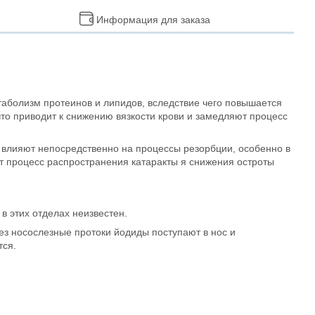
Информация для заказа
аболизм протеинов и липидов, вследствие чего повышается
то приводит к снижению вязкости крови и замедляют процесс
а влияют непосредственно на процессы резорбции, особенно в
т процесс распространения катаракты я снижения остроты
 этих отделах неизвестен.
з носослезные протоки йодиды поступают в нос и
тся.