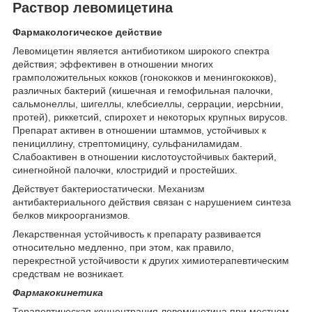
Раствор левомицетина
Фармакологическое действие
Левомицетин является антибиотиком широкого спектра
действия; эффективен в отношении многих
грамположительных кокков (гонококков и менингококков),
различных бактерий (кишечная и гемофильная палочки,
сальмонеллы, шигеллы, клебсиеллы, серрации, иерсbнии,
протей), риккетсий, спирохет и некоторых крупных вирусов.
Препарат активен в отношении штаммов, устойчивых к
пенициллину, стрептомицину, сульфаниламидам.
Слабоактивен в отношении кислотоустойчивых бактерий,
синегнойной палочки, клостридий и простейших.
Действует бактериостатически. Механизм
антибактериального действия связан с нарушением синтеза
белков микроорганизмов.
Лекарственная устойчивость к препарату развивается
относительно медленно, при этом, как правило,
перекрестной устойчивости к других химиотерапевтическим
средствам не возникает.
Фармакокинетика
Терапевтическая концентрация левомицетина при местном