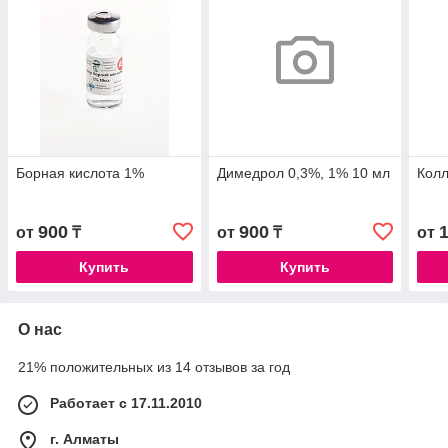
Борная кислота 1%
Димедрол 0,3%, 1% 10 мл
Кол
900
900
от
₸
от
₸
от
Купить
Купить
О нас
21% положительных из 14 отзывов за год
Работает с 17.11.2010
г. Алматы