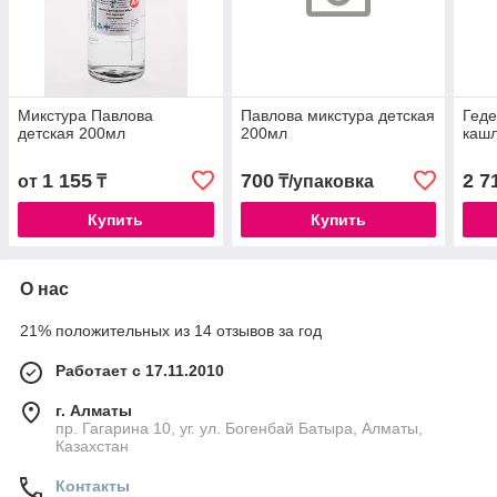
Микстура Павлова
Павлова микстура детская
Геде
детская 200мл
200мл
каш
1 155
700
2 7
от
₸
₸/упаковка
Купить
Купить
О нас
21% положительных из 14 отзывов за год
Работает с 17.11.2010
г. Алматы
пр. Гагарина 10, уг. ул. Богенбай Батыра, Алматы,
Казахстан
Контакты