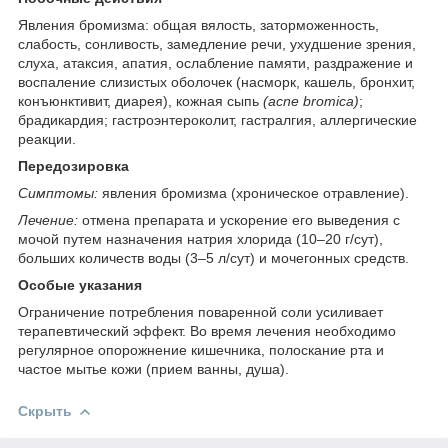
Явления бромизма: общая вялость, заторможенность,
слабость, сонливость, замедление речи, ухудшение зрения,
слуха, атаксия, апатия, ослабление памяти, раздражение и
воспаление слизистых оболочек (насморк, кашель, бронхит,
конъюнктивит, диарея), кожная сыпь
(acne bromica)
;
брадикардия; гастроэнтероколит, гастралгия, аллергические
реакции.
Передозировка
Симптомы:
явления бромизма (хроническое отравление).
Лечение:
отмена препарата и ускорение его выведения с
мочой путем назначения натрия хлорида (10–20 г/сут),
больших количеств воды (3–5 л/сут) и мочегонных средств.
Особые указания
Ограничение потребления поваренной соли усиливает
терапевтический эффект. Во время лечения необходимо
регулярное опорожнение кишечника, полоскание рта и
частое мытье кожи (прием ванны, душа).
Скрыть