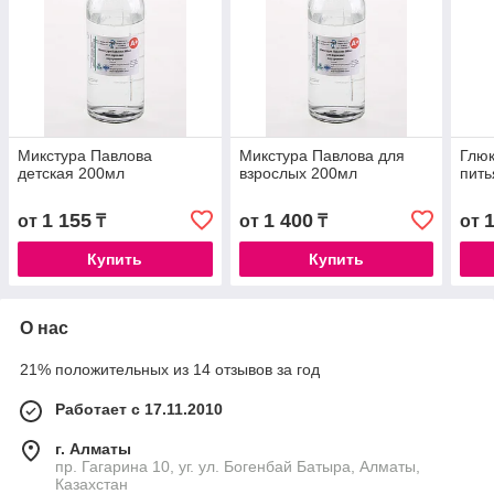
Микстура Павлова
Микстура Павлова для
Глюк
детская 200мл
взрослых 200мл
пить
1 155
1 400
от
₸
от
₸
от
Купить
Купить
О нас
21% положительных из 14 отзывов за год
Работает с 17.11.2010
г. Алматы
пр. Гагарина 10, уг. ул. Богенбай Батыра, Алматы,
Казахстан