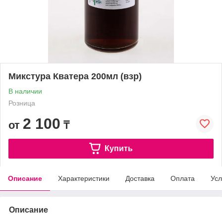
Микстура Кватера 200мл (взр)
В наличии
Розница
2 100
от
₸
Купить
Описание
Характеристики
Доставка
Оплата
Усл
Описание