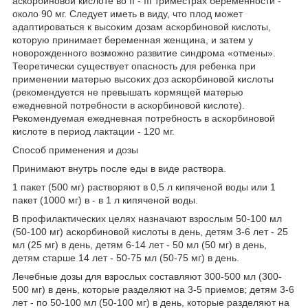
аскорбиновой кислоте во II - III триместрах беременности -
около 90 мг. Следует иметь в виду, что плод может
адаптироваться к высоким дозам аскорбиновой кислоты,
которую принимает беременная женщина, и затем у
новорожденного возможно развитие синдрома «отмены».
Теоретически существует опасность для ребенка при
применении матерью высоких доз аскорбиновой кислоты
(рекомендуется не превышать кормящей матерью
ежедневной потребности в аскорбиновой кислоте).
Рекомендуемая ежедневная потребность в аскорбиновой
кислоте в период лактации - 120 мг.
Способ применения и дозы
Принимают внутрь после еды в виде раствора.
1 пакет (500 мг) растворяют в 0,5 л кипяченой воды или 1
пакет (1000 мг) в - в 1 л кипяченой воды.
В профилактических целях назначают взрослым 50-100 мл
(50-100 мг) аскорбиновой кислоты в день, детям 3-6 лет - 25
мл (25 мг) в день, детям 6-14 лет - 50 мл (50 мг) в день,
детям старше 14 лет - 50-75 мл (50-75 мг) в день.
Лечебные дозы для взрослых составляют 300-500 мл (300-
500 мг) в день, которые разделяют на 3-5 приемов; детям 3-6
лет - по 50-100 мл (50-100 мг) в день, которые разделяют на