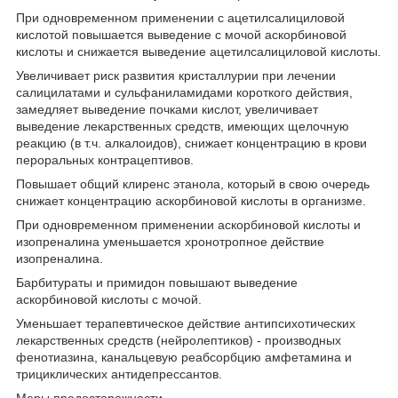
При одновременном применении с ацетилсалициловой
кислотой повышается выведение с мочой аскорбиновой
кислоты и снижается выведение ацетилсалициловой кислоты.
Увеличивает риск развития кристаллурии при лечении
салицилатами и сульфаниламидами короткого действия,
замедляет выведение почками кислот, увеличивает
выведение лекарственных средств, имеющих щелочную
реакцию (в т.ч. алкалоидов), снижает концентрацию в крови
пероральных контрацептивов.
Повышает общий клиренс этанола, который в свою очередь
снижает концентрацию аскорбиновой кислоты в организме.
При одновременном применении аскорбиновой кислоты и
изопреналина уменьшается хронотропное действие
изопреналина.
Барбитураты и примидон повышают выведение
аскорбиновой кислоты с мочой.
Уменьшает терапевтическое действие антипсихотических
лекарственных средств (нейролептиков) - производных
фенотиазина, канальцевую реабсорбцию амфетамина и
трициклических антидепрессантов.
Меры предосторожности