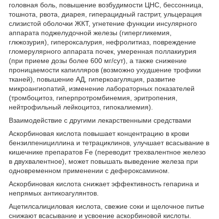
головная боль, повышение возбудимости ЦНС, бессонница,
тошнота, рвота, диарея, гиперацидный гастрит, ульцерация
слизистой оболочки ЖКТ, угнетение функции инсулярного
аппарата поджелудочной железы (гипергликемия,
глкжозурия), гипероксалурия, нефролитиаз, повреждение
гломерулярного аппарата почек, умеренная поллакиурия
(при приеме дозы более 600 мг/сут), а также снижение
проницаемости капилляров (возможно ухудшение трофики
тканей), повышение АД, гиперкоагуляция, развитие
микроангиопатий, изменение лабораторных показателей
(тромбоцитоз, гиперпротромбинемия, эритропения,
нейтрофильный лейкоцитоз, гипокалиемия).
Взаимодействие с другими лекарственными средствами
Аскорбиновая кислота повышает концентрацию в крови
бензилпенициллина и тетрациклинов, улучшает всасывание в
кишечнике препаратов Fe (переводит трехвалентное железо
в двухвалентное), может повышать выведение железа при
одновременном применении с дефероксамином.
Аскорбиновая кислота снижает эффективность гепарина и
непрямых антикоагулянтов.
Ацетилсалициловая кислота, свежие соки и щелочное питье
снижают всасывание и усвоение аскорбиновой кислоты.