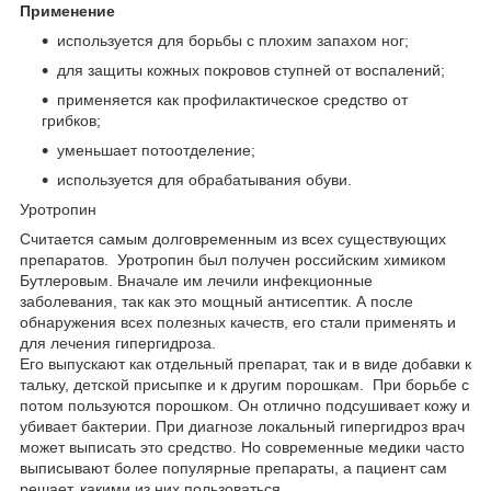
Применение
используется для борьбы с плохим запахом ног;
для защиты кожных покровов ступней от воспалений;
применяется как профилактическое средство от
грибков;
уменьшает потоотделение;
используется для обрабатывания обуви.
Уротропин
Считается самым долговременным из всех существующих
препаратов. Уротропин был получен российским химиком
Бутлеровым. Вначале им лечили инфекционные
заболевания, так как это мощный антисептик. А после
обнаружения всех полезных качеств, его стали применять и
для лечения гипергидроза.
Его выпускают как отдельный препарат, так и в виде добавки к
тальку, детской присыпке и к другим порошкам. При борьбе с
потом пользуются порошком. Он отлично подсушивает кожу и
убивает бактерии. При диагнозе локальный гипергидроз врач
может выписать это средство. Но современные медики часто
выписывают более популярные препараты, а пациент сам
решает, какими из них пользоваться.