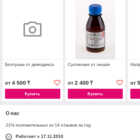
Болтушка от демодекса
Суспензия от лишая
Натр
4 500
2 400
от
₸
от
₸
от
Купить
Купить
О нас
21% положительных из 14 отзывов за год
Работает с 17.11.2010