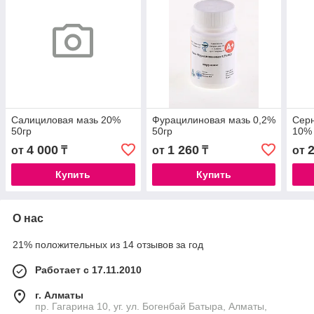
Салициловая мазь 20%
Фурацилиновая мазь 0,2%
Серн
50гр
50гр
10% 
4 000
1 260
от
₸
от
₸
от
Купить
Купить
О нас
21% положительных из 14 отзывов за год
Работает с 17.11.2010
г. Алматы
пр. Гагарина 10, уг. ул. Богенбай Батыра, Алматы,