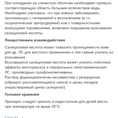
При попадании на слизистые оболочки необходимо промыть
соответствующую область большим количеством воды.
Необходимо учитывать, что при кожных заболеваниях,
протекающих с гиперемией и воспалением (в т.ч.
псориатическая эритродермия) или с поверхностными
мокнущими поражениями, возможно повышение всасывания
салициловой кислоты.
Лекарственное взаимодействие
Салициловая кислота может повысить проницаемость кожи
для др. ЛС для местного применения и тем самым усилить их
всасывание.
Всосавшаяся салициловая кислота может усилить побочные
эффекты метотрексата и пероральных гипогликемических
ЛС, производных сульфонилмочевины.
Раствор фармацевтически несовместим с резорцином
(образует расплавляющиеся смеси) и цинка оксидом
(нерастворимый цинка салицилат).
Условия хранения
Препарат следует хранить в недоступном для детей месте,
при температуре не выше 20°С.
Скрыть