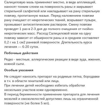
Салициловую мазь применяют местно, в виде аппликаций,
наносят тонким слоем на поверхность раны и закрывают
стерильной салфеткой или накладывают на рану стерильную
повязку, пропитанную мазью. Перед наложением повязки
рану очищают от некротических тканей, вскрывают пузыри,
промывают антисептическим раствором. Смену повязки
проводят 1 раз в 2-3 дня до полного очищения от гнойно-
некротических масс. Расход Салициловой мази на одну
повязку зависит от обширности раны и в среднем составляет
0,2 г на 1 см2 раневой поверхности. Длительность курса
лечения — 6-20 суток.
Побочные действия
Редко - местные, аллергические реакции в виде зуда, жжения,
кожной сыпи.
Особые указания
Не следует наносить препарат на родимые пятна, бородавки
в т.ч. в области гениталий или лица.
При лечении детей необходимо избегать обработки
нескольких участков кожи одновременно.
В период беременности применение препарата для лечения
мозолей и омозолелостей допустимо лишь на ограниченной
поверхности (не более 5 мл).