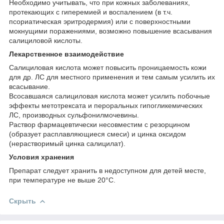
Необходимо учитывать, что при кожных заболеваниях,
протекающих с гиперемией и воспалением (в т.ч.
псориатическая эритродермия) или с поверхностными
мокнущими поражениями, возможно повышение всасывания
салициловой кислоты.
Лекарственное взаимодействие
Салициловая кислота может повысить проницаемость кожи
для др. ЛС для местного применения и тем самым усилить их
всасывание.
Всосавшаяся салициловая кислота может усилить побочные
эффекты метотрексата и пероральных гипогликемических
ЛС, производных сульфонилмочевины.
Раствор фармацевтически несовместим с резорцином
(образует расплавляющиеся смеси) и цинка оксидом
(нерастворимый цинка салицилат).
Условия хранения
Препарат следует хранить в недоступном для детей месте,
при температуре не выше 20°С.
Скрыть