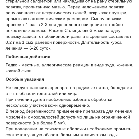
стерильной салфеткой или накладывают на рану стерильную
повязку, пропитанную мазью. Перед наложением повязки
рану очищают от некротических тканей, вскрывают пузыри,
промывают антисептическим раствором. Смену повязки
проводят 1 раз в 2-3 дня до полного очищения от гнойно-
некротических масс. Расход Салициловой мази на одну
повязку зависит от обширности раны и в среднем составляет
0,2 г на 1 см2 раневой поверхности. Длительность курса
лечения — 6-20 суток.
Побочные действия
Редко - местные, аллергические реакции в виде зуда, жжения,
кожной сыпи.
Особые указания
Не следует наносить препарат на родимые пятна, бородавки
в т.ч. в области гениталий или лица.
При лечении детей необходимо избегать обработки
нескольких участков кожи одновременно.
В период беременности применение препарата для лечения
мозолей и омозолелостей допустимо лишь на ограниченной
поверхности (не более 5 мл).
При попадании на слизистые оболочки необходимо промыть
соответствующую область большим количеством воды.