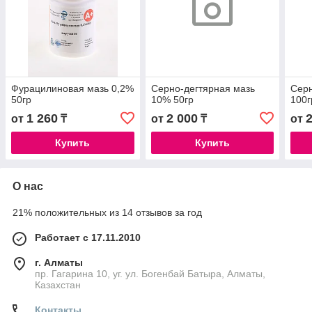
Фурацилиновая мазь 0,2%
Серно-дегтярная мазь
Серн
50гр
10% 50гр
100г
1 260
2 000
от
₸
от
₸
от
Купить
Купить
О нас
21% положительных из 14 отзывов за год
Работает с 17.11.2010
г. Алматы
пр. Гагарина 10, уг. ул. Богенбай Батыра, Алматы,
Казахстан
Контакты