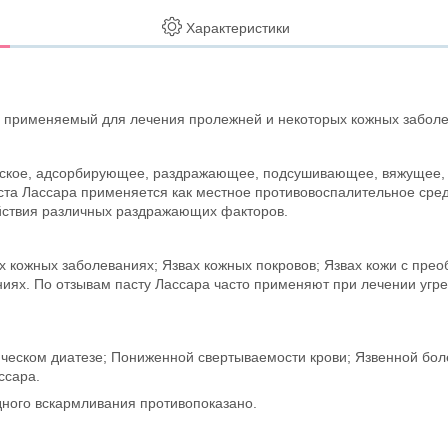
Характеристики
, применяемый для лечения пролежней и некоторых кожных заболе
ское, адсорбирующее, раздражающее, подсушивающее, вяжущее, о
аста Лассара применяется как местное противовоспалительное сре
ействия различных раздражающих факторов.
 кожных заболеваниях; Язвах кожных покровов; Язвах кожи с пре
ях. По отзывам пасту Лассара часто применяют при лечении угре
гическом диатезе; Пониженной свертываемости крови; Язвенной бо
ссара.
дного вскармливания противопоказано.