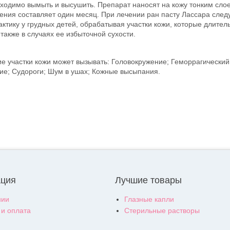
димо вымыть и высушить. Препарат наносят на кожу тонким слоем 
чения составляет один месяц. При лечении ран пасту Лассара след
актику у грудных детей, обрабатывая участки кожи, которые длите
также в случаях ее избыточной сухости.
 участки кожи может вызывать: Головокружение; Геморрагический 
ие; Судороги; Шум в ушах; Кожные высыпания.
ция
Лучшие товары
нии
Глазные капли
 и оплата
Стерильные растворы