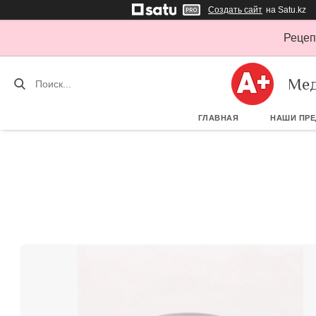
Создать сайт
на Satu.kz
Рецеп
Мед
ГЛАВНАЯ
НАШИ ПР