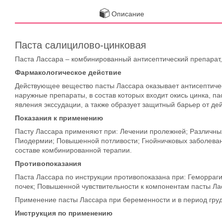
Описание
Паста салицилово-цинковая
Паста Лассара – комбинированный антисептический препарат
Фармакологическое действие
Действующее вещество пасты Лассара оказывает антисептиче
наружные препараты, в состав которых входит окись цинка, п
явления экссудации, а также образует защитный барьер от д
Показания к применению
Пасту Лассара применяют при: Лечении пролежней; Различных
Пиодермии; Повышенной потливости; Гнойничковых заболевани
составе комбинированной терапии.
Противопоказания
Паста Лассара по инструкции противопоказана при: Геморра
почек; Повышенной чувствительности к компонентам пасты Ла
Применение пасты Лассара при беременности и в период гру
Инструкция по применению