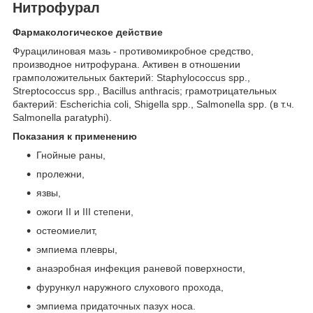
Нитрофурал
Фармакологическое действие
Фурацилиновая мазь - противомикробное средство,
производное нитрофурана. Активен в отношении
грамположительных бактерий: Staphylococcus spp.,
Streptococcus spp., Bacillus anthracis; грамотрицательных
бактерий: Escherichia coli, Shigella spp., Salmonella spp. (в т.ч.
Salmonella paratyphi).
Показания к применению
Гнойные раны,
пролежни,
язвы,
ожоги II и III степени,
остеомиелит,
эмпиема плевры,
анаэробная инфекция раневой поверхности,
фурункул наружного слухового прохода,
эмпиема придаточных пазух носа.