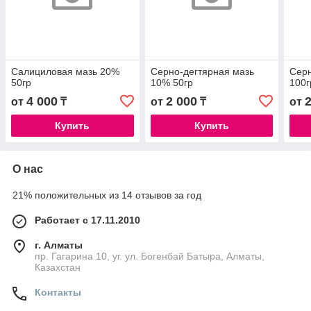
Салициловая мазь 20%
Серно-дегтярная мазь
Серн
50гр
10% 50гр
100г
4 000
2 000
от
₸
от
₸
от
Купить
Купить
О нас
21% положительных из 14 отзывов за год
Работает с 17.11.2010
г. Алматы
пр. Гагарина 10, уг. ул. Богенбай Батыра, Алматы,
Казахстан
Контакты