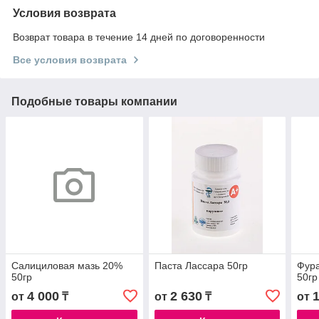
Условия возврата
Возврат товара в течение 14 дней по договоренности
Все условия возврата
Подобные товары компании
Салициловая мазь 20%
Паста Лассара 50гр
Фура
50гр
50гр
4 000
2 630
от
₸
от
₸
от