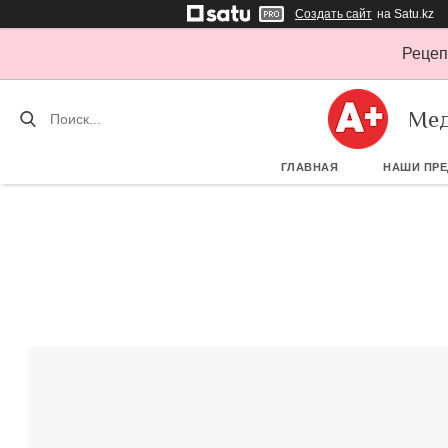
Создать сайт
на Satu.kz
Рецеп
Мед
ГЛАВНАЯ
НАШИ ПР