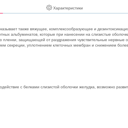
Характеристики
оказывает также вяжущее, комплексообразующее и дезинтоксикаци
тных альбуминатов, которые при нанесении на слизистые оболочк
анию пленки, защищающей от раздражения чувствительные нервные
нием секреции, уплотнением клеточных мембран и снижением бол
одействие с белками слизистой оболочки желудка, возможно развит