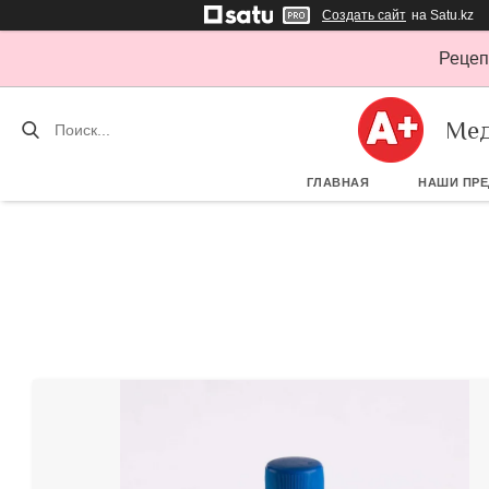
Создать сайт
на Satu.kz
Рецеп
Мед
ГЛАВНАЯ
НАШИ ПР