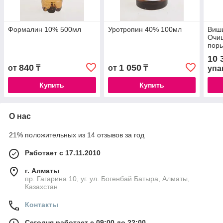
Формалин 10% 500мл
Уротропин 40% 100мл
Виш
Очи
поры
про
10 
/320
840
1 050
от
₸
от
₸
упа
Купить
Купить
О нас
21% положительных из 14 отзывов за год
Работает с 17.11.2010
г. Алматы
пр. Гагарина 10, уг. ул. Богенбай Батыра, Алматы,
Казахстан
Контакты
Сегодня работает с 09:00 до 22:00