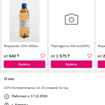
Формалин 10% 500мл
Пергидроль 500 мл(30%)
Фор
840
1 575
от
₸
от
₸
от
Купить
Купить
О нас
21% положительных из 14 отзывов за год
Работает с 17.11.2010
г. Алматы