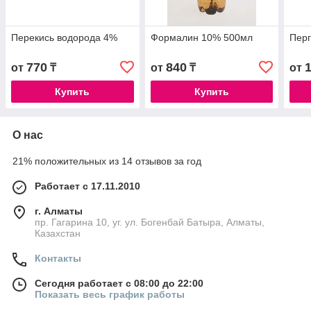
Перекись водорода 4%
Формалин 10% 500мл
Перг
770
840
от
₸
от
₸
от
Купить
Купить
О нас
21% положительных из 14 отзывов за год
Работает с 17.11.2010
г. Алматы
пр. Гагарина 10, уг. ул. Богенбай Батыра, Алматы,
Казахстан
Контакты
Сегодня работает с 08:00 до 22:00
Показать весь график работы