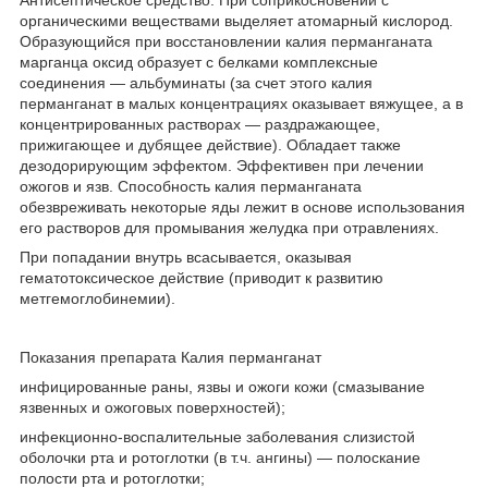
Антисептическое средство. При соприкосновении с
органическими веществами выделяет атомарный кислород.
Образующийся при восстановлении калия перманганата
марганца оксид образует с белками комплексные
соединения — альбуминаты (за счет этого калия
перманганат в малых концентрациях оказывает вяжущее, а в
концентрированных растворах — раздражающее,
прижигающее и дубящее действие). Обладает также
дезодорирующим эффектом. Эффективен при лечении
ожогов и язв. Способность калия перманганата
обезвреживать некоторые яды лежит в основе использования
его растворов для промывания желудка при отравлениях.
При попадании внутрь всасывается, оказывая
гематотоксическое действие (приводит к развитию
метгемоглобинемии).
Показания препарата Калия перманганат
инфицированные раны, язвы и ожоги кожи (смазывание
язвенных и ожоговых поверхностей);
инфекционно-воспалительные заболевания слизистой
оболочки рта и ротоглотки (
в т.ч.
ангины) — полоскание
полости рта и ротоглотки;