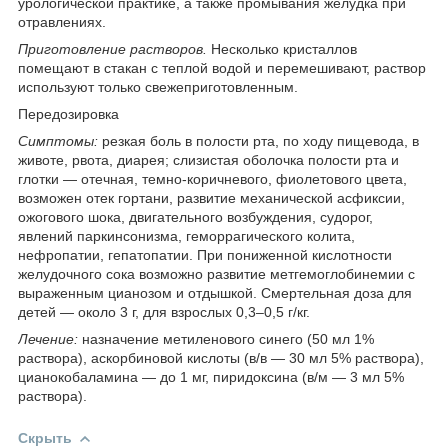
урологической практике, а также промывания желудка при
отравлениях.
Приготовление растворов.
Несколько кристаллов
помещают в стакан с теплой водой и перемешивают, раствор
используют только свежеприготовленным.
Передозировка
Симптомы:
резкая боль в полости рта, по ходу пищевода, в
животе, рвота, диарея; слизистая оболочка полости рта и
глотки — отечная, темно-коричневого, фиолетового цвета,
возможен отек гортани, развитие механической асфиксии,
ожогового шока, двигательного возбуждения, судорог,
явлений паркинсонизма, геморрагического колита,
нефропатии, гепатопатии. При пониженной кислотности
желудочного сока возможно развитие метгемоглобинемии с
выраженным цианозом и отдышкой. Смертельная доза для
детей — около 3 г, для взрослых 0,3–0,5 г/кг.
Лечение:
назначение метиленового синего (50 мл 1%
раствора), аскорбиновой кислоты (в/в — 30 мл 5% раствора),
цианокобаламина — до 1 мг, пиридоксина (в/м — 3 мл 5%
раствора).
Скрыть