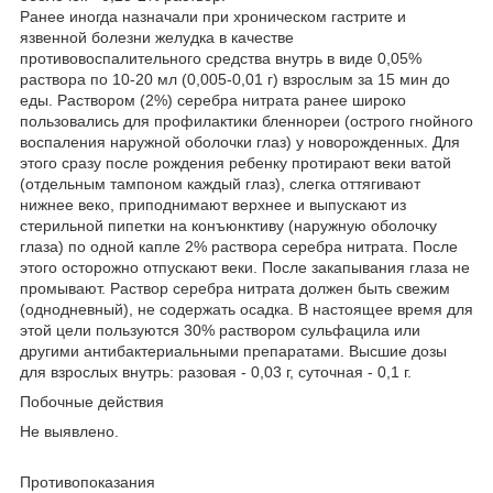
Ранее иногда назначали при хроническом гастрите и
язвенной болезни желудка в качестве
противовоспалительного средства внутрь в виде 0,05%
раствора по 10-20 мл (0,005-0,01 г) взрослым за 15 мин до
еды. Раствором (2%) серебра нитрата ранее широко
пользовались для профилактики бленнореи (острого гнойного
воспаления наружной оболочки глаз) у новорожденных. Для
этого сразу после рождения ребенку протирают веки ватой
(отдельным тампоном каждый глаз), слегка оттягивают
нижнее веко, приподнимают верхнее и выпускают из
стерильной пипетки на конъюнктиву (наружную оболочку
глаза) по одной капле 2% раствора серебра нитрата. После
этого осторожно отпускают веки. После закапывания глаза не
промывают. Раствор серебра нитрата должен быть свежим
(однодневный), не содержать осадка. В настоящее время для
этой цели пользуются 30% раствором сульфацила или
другими антибактериальными препаратами. Высшие дозы
для взрослых внутрь: разовая - 0,03 г, суточная - 0,1 г.
Побочные действия
Не выявлено.
Противопоказания