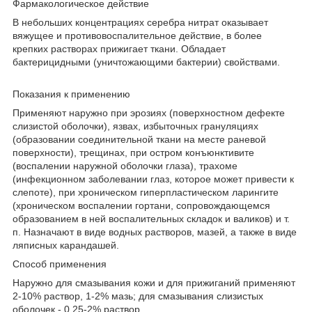
Фармакологическое действие
В небольших концентрациях серебра нитрат оказывает
вяжущее и противовоспалительное действие, в более
крепких растворах прижигает ткани. Обладает
бактерицидными (уничтожающими бактерии) свойствами.
Показания к применению
Применяют наружно при эрозиях (поверхностном дефекте
слизистой оболочки), язвах, избыточных грануляциях
(образовании соединительной ткани на месте раневой
поверхности), трещинах, при остром конъюнктивите
(воспалении наружной оболочки глаза), трахоме
(инфекционном заболевании глаз, которое может привести к
слепоте), при хроническом гиперпластическом ларингите
(хроническом воспалении гортани, сопровождающемся
образованием в ней воспалительных складок и валиков) и т.
п. Назначают в виде водных растворов, мазей, а также в виде
ляписных карандашей.
Способ применения
Наружно для смазывания кожи и для прижиганий применяют
2-10% раствор, 1-2% мазь; для смазывания слизистых
оболочек - 0,25-2% раствор.