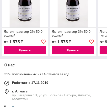
Люголя раствор 2%-50,0
Люголя раствор 3%-50,0
Люго
водный
водный
глиц
1 575
1 575
от
₸
от
₸
от
Купить
Купить
О нас
21% положительных из 14 отзывов за год
Работает с 17.11.2010
г. Алматы
пр. Гагарина 10, уг. ул. Богенбай Батыра, Алматы,
Казахстан