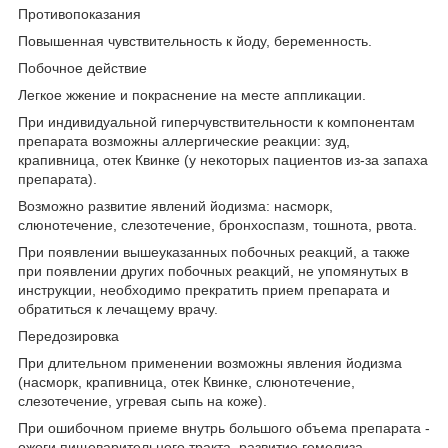
Противопоказания
Повышенная чувствительность к йоду, беременность.
Побочное действие
Легкое жжение и покраснение на месте аппликации.
При индивидуальной гиперчувствительности к компонентам
препарата возможны аллергические реакции: зуд,
крапивница, отек Квинке (у некоторых пациентов из-за запаха
препарата).
Возможно развитие явлений йодизма: насморк,
слюнотечение, слезотечение, бронхоспазм, тошнота, рвота.
При появлении вышеуказанных побочных реакций, а также
при появлении других побочных реакций, не упомянутых в
инструкции, необходимо прекратить прием препарата и
обратиться к лечащему врачу.
Передозировка
При длительном применении возможны явления йодизма
(насморк, крапивница, отек Квинке, слюнотечение,
слезотечение, угревая сыпь на коже).
При ошибочном приеме внутрь большого объема препарата -
ожоги пищеварительного тракта, развитие гемолиза,