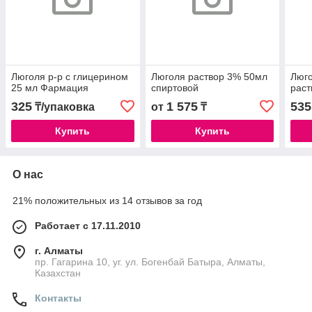
Люголя р-р с глицерином
Люголя раствор 3% 50мл
Люг
25 мл Фармация
спиртовой
раст
325
1 575
535
₸/упаковка
от
₸
Купить
Купить
О нас
21% положительных из 14 отзывов за год
Работает с 17.11.2010
г. Алматы
пр. Гагарина 10, уг. ул. Богенбай Батыра, Алматы,
Казахстан
Контакты