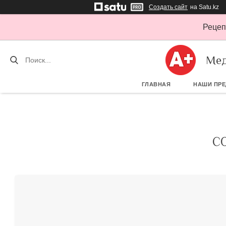
Создать сайт
на Satu.kz
Рецеп
Мед
ГЛАВНАЯ
НАШИ ПР
С