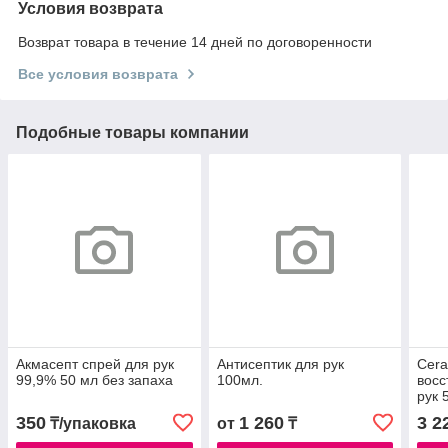
Условия возврата
Возврат товара в течение 14 дней по договоренности
Все условия возврата
Подобные товары компании
Акмасепт спрей для рук
Антисептик для рук
Cer
99,9% 50 мл без запаха
100мл.
вос
рук 
кож
350
1 260
3 2
₸/упаковка
от
₸