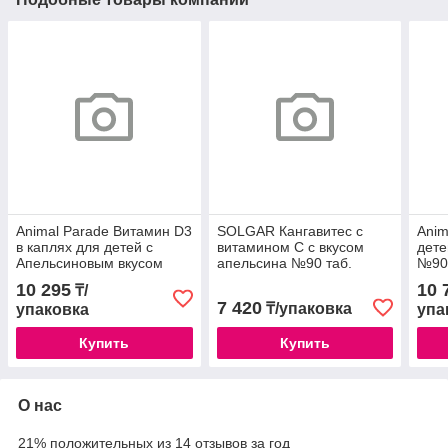
Animal Parade Витамин D3
SOLGAR Кангавитес с
Anim
в каплях для детей с
витамином С с вкусом
дете
Апельсиновым вкусом
апельсина №90 таб.
№90 
10мл/29941/
/028043/
10 295
10 
₸/
7 420
₸/упаковка
упаковка
упа
Купить
Купить
О нас
21% положительных из 14 отзывов за год